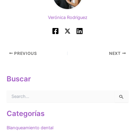
Verónica Rodriguez
PREVIOUS
NEXT
Buscar
B
u
s
c
Categorías
a
r
Blanqueamiento dental
p