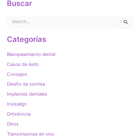
Buscar
B
u
s
c
Categorías
a
r
Blanqueamiento dental
p
o
Casos de éxito
r
Consejos
:
Diseño de sonrisa
Implantes dentales
Invisalign
Ortodoncia
Otros
Transmisiones en vivo