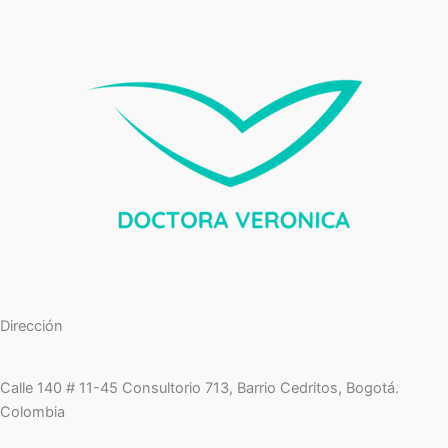
los
factores
de
éxito
Dirección
Calle 140 # 11-45 Consultorio 713, Barrio Cedritos, Bogotá.
Colombia