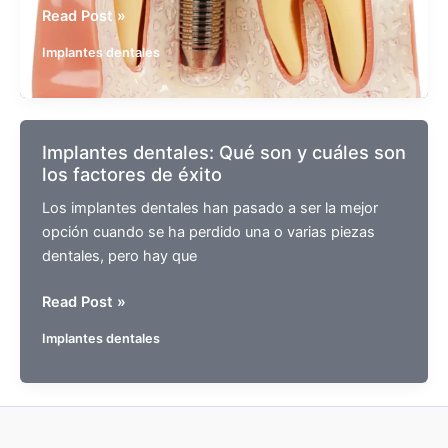
¿Qué
Read Post »
precio
Implantes dentales
tienen
los
implantes
dentales
Implantes dentales: Qué son y cuáles son
en
los factores de éxito
Bogotá?
Los implantes dentales han pasado a ser la mejor
opción cuando se ha perdido una o varias piezas
dentales, pero hay que
Implantes
Read Post »
dentales:
Implantes dentales
Qué
son
y
cuáles
son