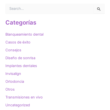
B
u
s
c
Categorías
a
r
Blanqueamiento dental
p
o
Casos de éxito
r
Consejos
:
Diseño de sonrisa
Implantes dentales
Invisalign
Ortodoncia
Otros
Transmisiones en vivo
Uncategorized