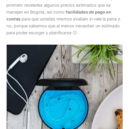
prometo revelarles algunos precios estimados que se
manejan en Bogotá, así como
facilidades de pago en
cuotas
para que ustedes mismos evalúen si vale la pena o
no, porque sabemos que al menos necesitan un estimado
para poder escoger y planificarse 🙂 .