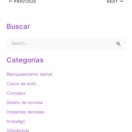
PREVIOUS
NEXT
Buscar
B
u
s
c
Categorías
a
r
Blanqueamiento dental
p
o
Casos de éxito
r
Consejos
:
Diseño de sonrisa
Implantes dentales
Invisalign
Ortodoncia