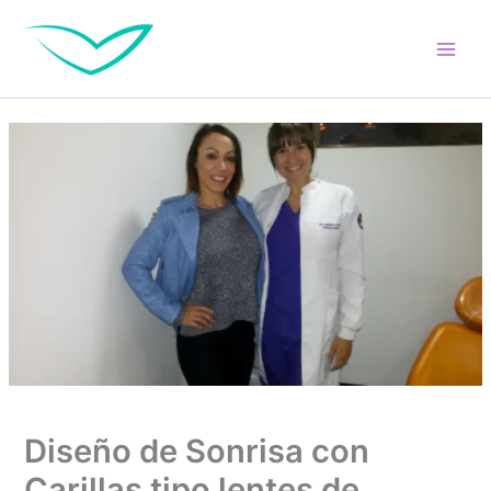
Ir
al
contenido
Diseño de Sonrisa con
Carillas tipo lentes de