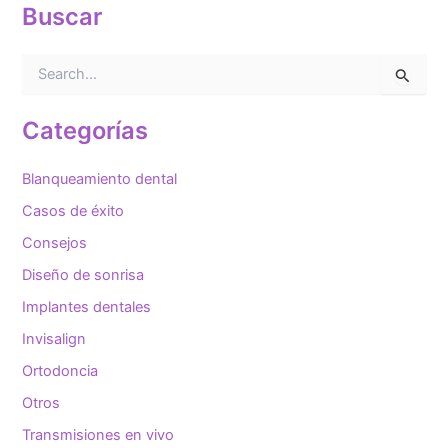
Buscar
B
u
s
c
Categorías
a
r
Blanqueamiento dental
p
o
Casos de éxito
r
Consejos
:
Diseño de sonrisa
Implantes dentales
Invisalign
Ortodoncia
Otros
Transmisiones en vivo