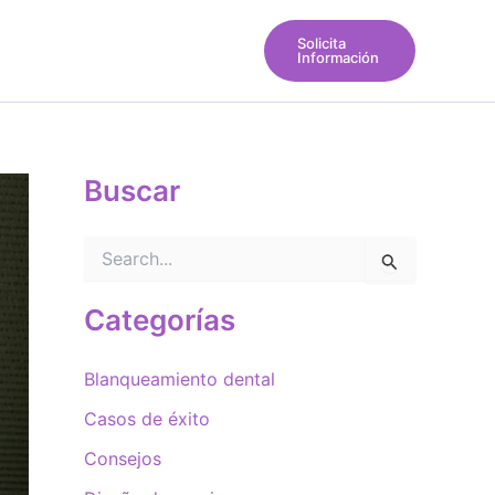
Solicita
Información
Buscar
B
u
s
c
Categorías
a
r
Blanqueamiento dental
p
o
Casos de éxito
r
:
Consejos